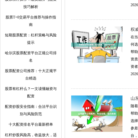
2026
技巧解析
股票T+0交易平台推荐与操作指
南
权
短期股票配资：杠杆策略与风险
在当
提示
何选
帮助
哈尔滨股票配资平台正规公司排
资质
名
资者
股票配资公司推荐：十大正规平
2026
台精选
股票有杠杆么？一文读懂融资与
配资
山
随着
配资炒股安全指南：合法平台识
帮助
别与风险防范
选择
十大配资排名平台最新榜单
参差
杠杆炒股风险高，收益放大，适
台，