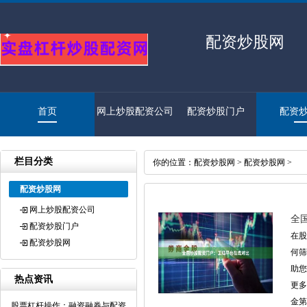
配资炒股网
首页
网上炒股配资公司
配资炒股门户
配资
栏目分类
你的位置：
配资炒股网
>
配资炒股网
>
配资炒股网
网上炒股配资公司
全
配资炒股门户
在股
配资炒股网
何筛
助您
热点资讯
更多
金第
股票杠杆操作：融资融券与配资