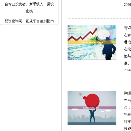
合专业投资者。新手慎入，需设
2026
止损
配资查询网：正规平台鉴别指南
青
在青
琳琅
在投
险与
准。 
2026
融
在当
台，
完善
科技
投资